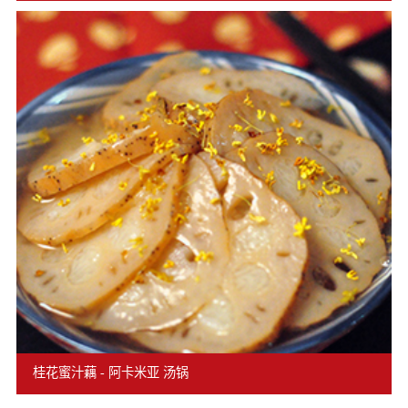
桂花蜜汁藕 - 阿卡米亚 汤锅