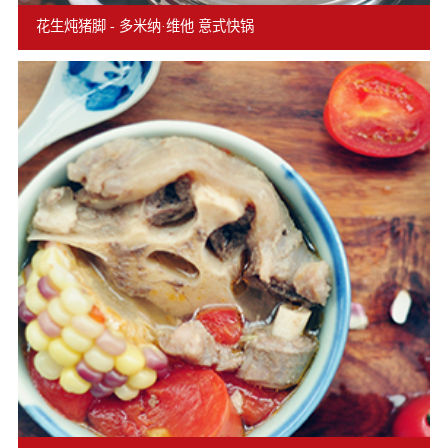
花生炖猪脚 - 多米纳·维他 意式快锅