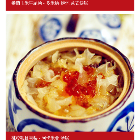
番茄玉米牛尾汤 - 多米纳·维他 意式快锅
桃胶银耳雪梨 - 阿卡米亚 汤锅