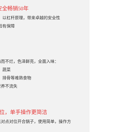
全畅销50年
盖，以杠杆原理，带来卓越的安全性
体验有保障
熟而不烂，色泽鲜亮，全面入味：
、蔬菜
类、排骨等难熟食物
营养不流失
对位，单手操作更简洁
点对点对位开合锅子，使用简单，操作方