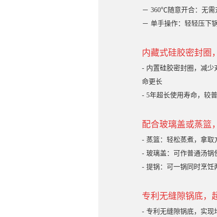
－ 360℃随意开合：无
－ 单手操作：轻轻压下
内藏式硅胶密封圈
- 内置硅胶密封圈，减
命更长
- 5年超长使用寿命，较普
配合玻璃盖或蒸篮
- 蒸篮：轻松蒸煮，拿取
- 玻璃盖：可作普通汤锅
- 提锅：可一锅同时烹饪
专利无缝隙锅底，超
- 专利无缝隙锅底，实