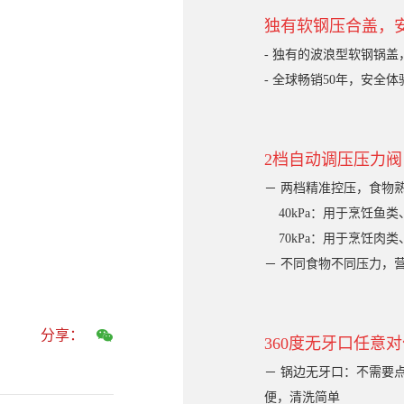
独有软钢压合盖，安
- 独有的波浪型软钢锅
- 全球畅销50年，安全
2档自动调压压力阀
－ 两档精准控压，食物
40kPa：用于烹饪鱼类
70kPa：用于烹饪肉
－ 不同食物不同压力，
分享：
360度无牙口任意
－ 锅边无牙口：不需要
便，清洗简单