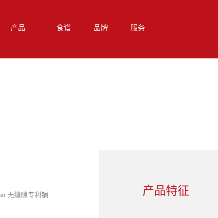
产品
食谱
品牌
服务
产品特征
an 无缝隙专利锅