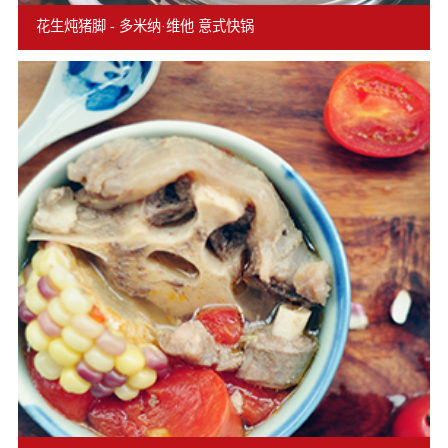
花生炖猪脚 - 多米纳·维他 意式快锅