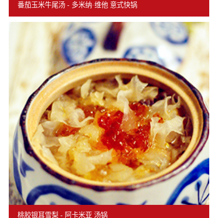
番茄玉米牛尾汤 - 多米纳·维他 意式快锅
桃胶银耳雪梨 - 阿卡米亚 汤锅