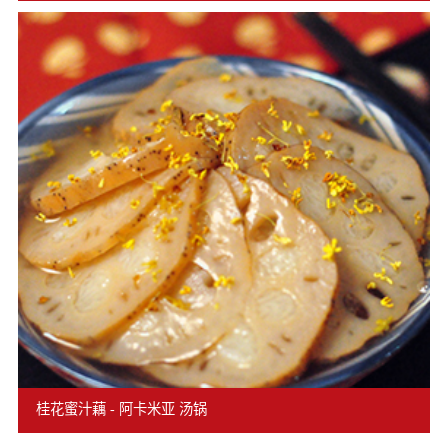
桂花蜜汁藕 - 阿卡米亚 汤锅