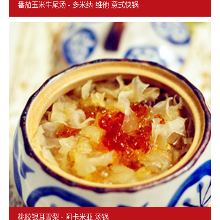
番茄玉米牛尾汤 - 多米纳·维他 意式快锅
桃胶银耳雪梨 - 阿卡米亚 汤锅