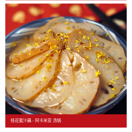
桂花蜜汁藕 - 阿卡米亚 汤锅