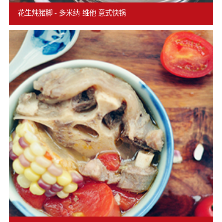
花生炖猪脚 - 多米纳·维他 意式快锅